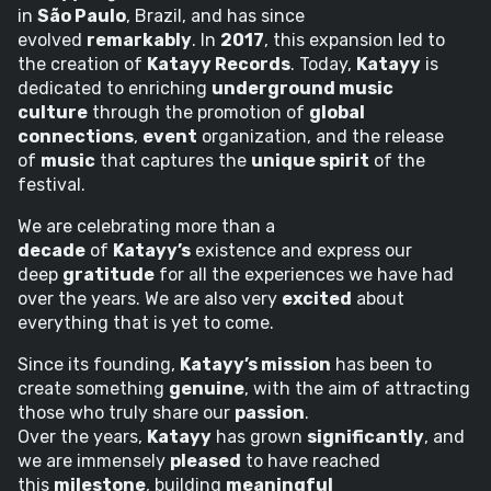
in
São Paulo
, Brazil, and has since
evolved
remarkably
. In
2017
, this expansion led to
the creation of
Katayy Records
. Today,
Katayy
is
dedicated to enriching
underground music
culture
through the promotion of
global
connections
,
event
organization, and the release
of
music
that captures the
unique spirit
of the
festival.
We are celebrating more than a
decade
of
Katayy’s
existence and express our
deep
gratitude
for all the experiences we have had
over the years. We are also very
excited
about
everything that is yet to come.
Since its founding,
Katayy’s mission
has been to
create something
genuine
, with the aim of attracting
those who truly share our
passion
.
Over the years,
Katayy
has grown
significantly
, and
we are immensely
pleased
to have reached
this
milestone
, building
meaningful