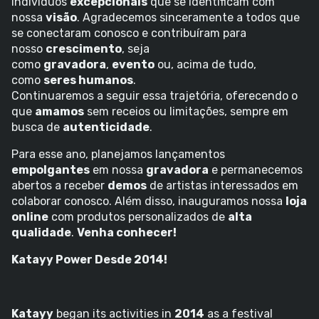
indivíduos
excepcionais
que se identificam com
nossa
visão
. Agradecemos sinceramente a todos que
se conectaram conosco e contribuíram para
nosso
crescimento
, seja
como
gravadora
,
evento
ou, acima de tudo,
como
seres humanos
.
Continuaremos a seguir essa trajetória, oferecendo o
que
amamos
sem receios ou limitações, sempre em
busca de
autenticidade
.
Para esse ano, planejamos lançamentos
empolgantes
em nossa
gravadora
e permanecemos
abertos a receber
demos
de artistas interessados em
colaborar conosco. Além disso, inauguramos nossa
loja
online
com produtos personalizados de
alta
qualidade
.
Venha conhecer!
Katayy Power Desde 2014!
Katayy
began its activities in
2014
as a festival