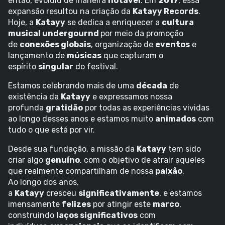
então, evoluiu de maneira
notável
. Em
2017
, essa
expansão resultou na criação da
Katayy Records
.
Hoje, a
Katayy
se dedica a enriquecer a
cultura
musical undergournd
por meio da promoção
de
conexões globais
, organização de
eventos
e
lançamento de
músicas
que capturam o
espírito
singular
do festival.
Estamos celebrando mais de uma
década
de
existência da
Katayy
e expressamos nossa
profunda
gratidão
por todas as experiências vividas
ao longo desses anos e estamos muito
animados
com
tudo o que está por vir.
Desde sua fundação, a missão da
Katayy
tem sido
criar algo
genuíno
, com o objetivo de atrair aqueles
que realmente compartilham de nossa
paixão
.
Ao longo dos anos,
a
Katayy
cresceu
significativamente
, e estamos
imensamente
felizes
por atingir este
marco
,
construindo
laços significativos
com