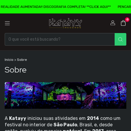
DADE AUMENTADA!! DISCOGRAFIA COMPLETA! **CLICK AQUI**
PENCARD COM
0
Início
>
Sobre
Sobre
A
Katayy
iniciou suas atividades em
2014
como um
festival no interior de
São Paulo
, Brasil, e, desde