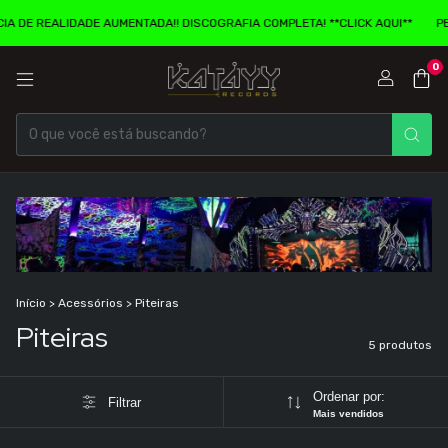
 DE REALIDADE AUMENTADA!! DISCOGRAFIA COMPLETA! **CLICK AQUI**
PEN
0
Início
>
Acessórios
>
Piteiras
Piteiras
5 produtos
Ordenar por:
Filtrar
Mais vendidos