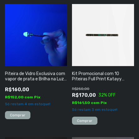
Piteira de Vidro Exclusiva com
Kit Promocional com 10
vapor de prata e Brilha na Luz
Piteiras Full Print Katayy
Negra
Records
R$160,00
R$250,00
R$170,00
32
% OFF
R$152,00
com
Pix
R$161,50
com
Pix
Só restam
4
em estoque!
Só restam
3
em estoque!