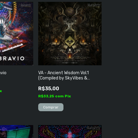
vio
VA - Ancient Wisdom Vol​.​1
(Compiled by SkyVibes &
Arishtat)
R$35,00
x
R$33,25
com
Pix