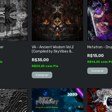
per
VA - Ancient Wisdom Vol​.​2
Metatron - Dru
(Compiled by SkyVibes &
R$15,00
Arishtat)
R$35,00
ix
R$14,25
com
Pi
R$33,25
com
Pix