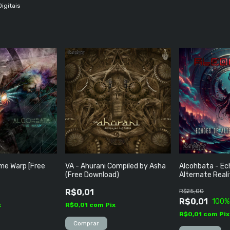
igitais
me Warp [Free
VA - Ahurani Compiled by Asha
Alcohbata - Ec
(Free Download)
Alternate Real
Grátis)
R$0,01
R$25,00
R$0,01
100
%
x
R$0,01
com
Pix
R$0,01
com
Pix