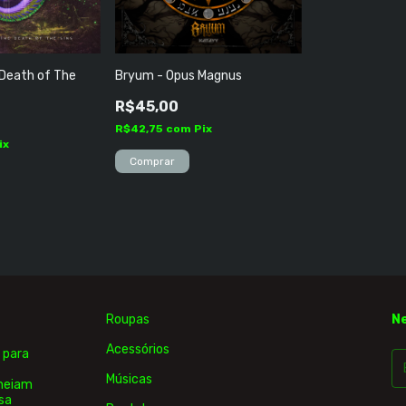
Death of The
Bryum - Opus Magnus
R$45,00
R$42,75
com
Pix
ix
Roupas
N
Acessórios
 para
Músicas
rmeiam
sa