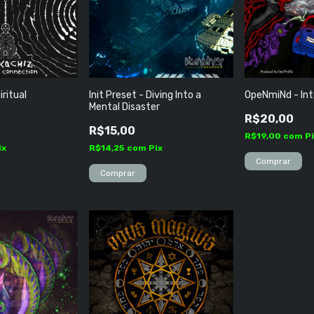
iritual
Init Preset - Diving Into a
OpeNmiNd - Int
Mental Disaster
R$20,00
R$15,00
R$19,00
com
P
ix
R$14,25
com
Pix