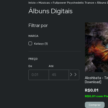
Início
>
Músicas
>
Fullpower Psychedelic Trance
>
Álbuns D
Álbuns Digitais
Filtrar por
MARCA
Katayy (1)
PREÇO
De
Até
Alcohbata - Ti
Download]
R$0,01
R$0,01
com
Pi