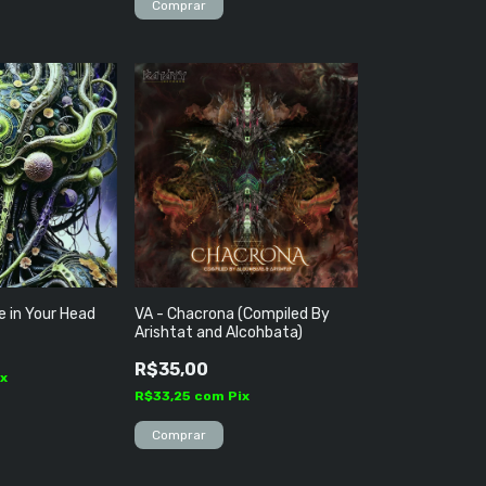
e in Your Head
VA - Chacrona (Compiled By
Arishtat and Alcohbata)
R$35,00
ix
R$33,25
com
Pix