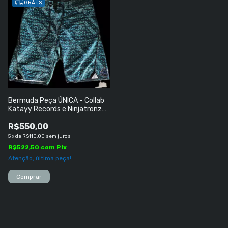
GRÁTIS
Bermuda Peça ÚNICA - Collab
Katayy Records e Ninjatronz
(India) TAMANHO ''G''
R$550,00
5
x
de
R$110,00
sem juros
R$522,50
com
Pix
Atenção, última peça!