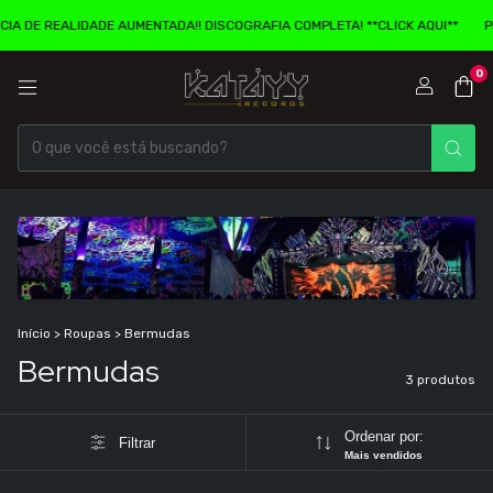
E REALIDADE AUMENTADA!! DISCOGRAFIA COMPLETA! **CLICK AQUI**
PENCA
0
Início
>
Roupas
>
Bermudas
Bermudas
3 produtos
Ordenar por:
Filtrar
Mais vendidos