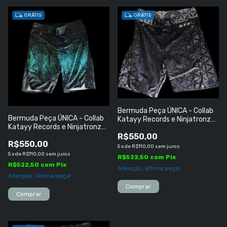
GRÁTIS
GRÁTIS
Bermuda Peça ÚNICA - Collab
Bermuda Peça ÚNICA - Collab
Katayy Records e Ninjatronz
Katayy Records e Ninjatronz
(India) TAMANHO ''M''
(India) TAMANHO ''GG''
R$550,00
R$550,00
5
x
de
R$110,00
sem juros
5
x
de
R$110,00
sem juros
R$522,50
com
Pix
R$522,50
com
Pix
Atenção, última peça!
Atenção, última peça!