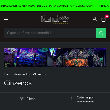
REALIDADE AUMENTADA!! DISCOGRAFIA COMPLETA! **CLICK AQUI**
PENCARD
0
Início
>
Acessórios
>
Cinzeiros
Cinzeiros
Ordenar por:
Filtrar
Mais vendidos